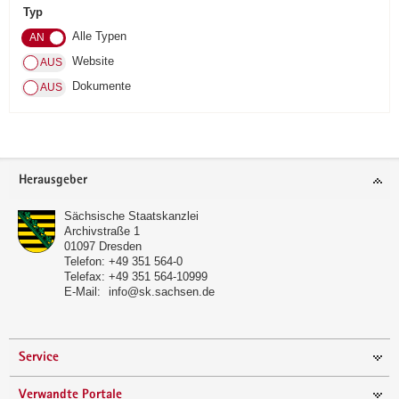
Typ
a
Alle Typen
v
i
Website
g
Dokumente
a
t
i
o
Footer-
Herausgeber
n
Bereich
Sächsische Staatskanzlei
Archivstraße 1
01097
Dresden
Telefon:
+49 351 564-0
Telefax:
+49 351 564-10999
E-Mail:
info@sk.sachsen.de
Service
Verwandte Portale