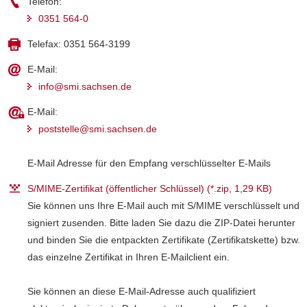
Telefon:
a
0351 564-0
v
Telefax:
0351 564-3199
i
g
E-Mail:
a
info@smi.sachsen.de
t
i
E-Mail:
o
poststelle@smi.sachsen.de
n
E-Mail Adresse für den Empfang verschlüsselter E-Mails
S/MIME-Zertifikat (öffentlicher Schlüssel) (*.zip, 1,29 KB)
Sie können uns Ihre E-Mail auch mit S/MIME verschlüsselt und
signiert zusenden. Bitte laden Sie dazu die ZIP-Datei herunter
und binden Sie die entpackten Zertifikate (Zertifikatskette) bzw.
das einzelne Zertifikat in Ihren E-Mailclient ein.
Sie können an diese E-Mail-Adresse auch qualifiziert